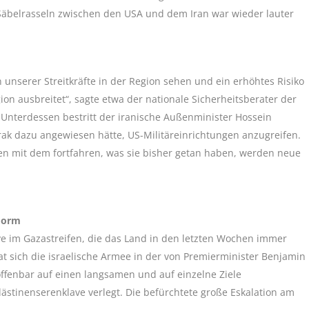
 Säbelrasseln zwischen den USA und dem Iran war wieder lauter
unserer Streitkräfte in der Region sehen und ein erhöhtes Risiko
gion ausbreitet“, sagte etwa der nationale Sicherheitsberater der
 Unterdessen bestritt der iranische Außenminister Hossein
Irak dazu angewiesen hätte, US-Militäreinrichtungen anzugreifen.
en mit dem fortfahren, was sie bisher getan haben, werden neue
 Form
ve im Gazastreifen, die das Land in den letzten Wochen immer
at sich die israelische Armee in der von Premierminister Benjamin
ffenbar auf einen langsamen und auf einzelne Ziele
lästinenserenklave verlegt. Die befürchtete große Eskalation am