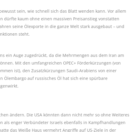
ewusst sein, wie schnell sich das Blatt wenden kann. Vor allem
en dürfte kaum ohne einen massiven Preisanstieg vonstatten
ahren seine Ölexporte in die ganze Welt stark ausgebaut – und
ktionen steht.
tens ein Auge zugedrückt, da die Mehrmengen aus dem Iran am
 können. Mit den umfangreichen OPEC+ Förderkürzungen (von
mmen ist), den Zusatzkürzungen Saudi-Arabiens von einer
hen Ölembargo auf russisches Öl hat sich eine spürbare
genwirkt.
ichen ändern. Die USA könnten dann nicht mehr so ohne Weiteres
 als enger Verbündeter Israels ebenfalls in Kampfhandlungen
hatte das Weiße Haus vermehrt Angriffe auf US-Ziele in der