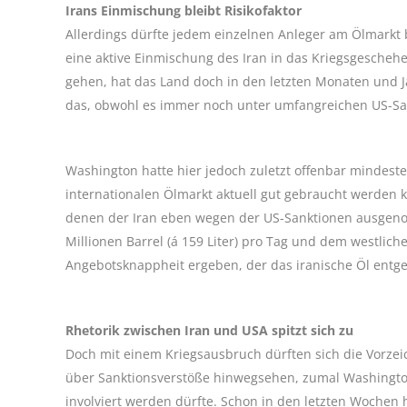
Irans Einmischung bleibt Risikofaktor
Allerdings dürfte jedem einzelnen Anleger am Ölmarkt b
eine aktive Einmischung des Iran in das Kriegsgescheh
gehen, hat das Land doch in den letzten Monaten und J
das, obwohl es immer noch unter umfangreichen US-San
Washington hatte hier jedoch zuletzt offenbar mindes
internationalen Ölmarkt aktuell gut gebraucht werden
denen der Iran eben wegen der US-Sanktionen ausgeno
Millionen Barrel (á 159 Liter) pro Tag und dem westlic
Angebotsknappheit ergeben, der das iranische Öl entge
Rhetorik zwischen Iran und USA spitzt sich zu
Doch mit einem Kriegsausbruch dürften sich die Vorze
über Sanktionsverstöße hinwegsehen, zumal Washington
involviert werden dürfte. Schon in den letzten Wochen 