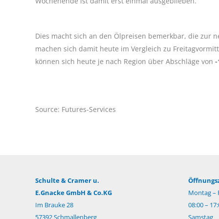
Wochenende ist damit erst einmal ausgeblieben.
Dies macht sich an den Ölpreisen bemerkbar, die zur 
machen sich damit heute im Vergleich zu Freitagvormi
können sich heute je nach Region über Abschläge von
-
Source: Futures-Services
Schulte & Cramer u.
Öffnungsz
E.Gnacke GmbH & Co.KG
Montag – F
Im Brauke 28
08:00 – 17
57392 Schmallenberg
Samstag