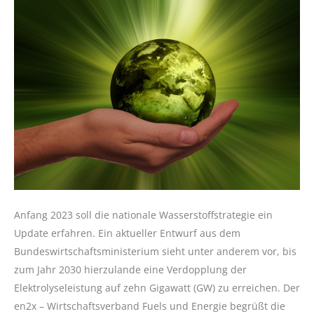
Anfang 2023 soll die nationale Wasserstoffstrategie ein
Update erfahren. Ein aktueller Entwurf aus dem
Bundeswirtschaftsministerium sieht unter anderem vor, bis
zum Jahr 2030 hierzulande eine Verdopplung der
Elektrolyseleistung auf zehn Gigawatt (GW) zu erreichen. Der
en2x – Wirtschaftsverband Fuels und Energie begrüßt die