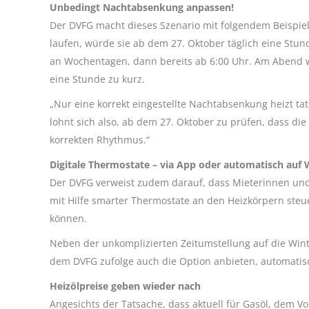
Unbedingt Nachtabsenkung anpassen!
Der DVFG macht dieses Szenario mit folgendem Beispie
laufen, würde sie ab dem 27. Oktober täglich eine Stun
an Wochentagen, dann bereits ab 6:00 Uhr. Am Abend wi
eine Stunde zu kurz.
„Nur eine korrekt eingestellte Nachtabsenkung heizt ta
lohnt sich also, ab dem 27. Oktober zu prüfen, dass die 
korrekten Rhythmus.“
Digitale Thermostate – via App oder automatisch auf W
Der DVFG verweist zudem darauf, dass Mieterinnen und
mit Hilfe smarter Thermostate an den Heizkörpern ste
können.
Neben der unkomplizierten Zeitumstellung auf die Wint
dem DVFG zufolge auch die Option anbieten, automatis
Heizölpreise geben wieder nach
Angesichts der Tatsache, dass aktuell für Gasöl, dem Vo