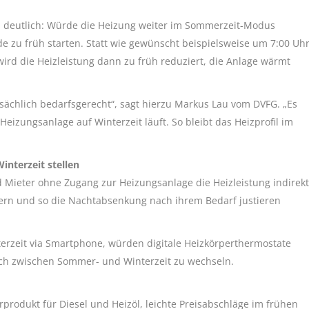
l deutlich: Würde die Heizung weiter im Sommerzeit-Modus
de zu früh starten. Statt wie gewünscht beispielsweise um 7:00 Uh
rd die Heizleistung dann zu früh reduziert, die Anlage wärmt
tsächlich bedarfsgerecht“, sagt hierzu Markus Lau vom DVFG. „Es
Heizungsanlage auf Winterzeit läuft. So bleibt das Heizprofil im
interzeit stellen
 Mieter ohne Zugang zur Heizungsanlage die Heizleistung indirekt
uern und so die Nachtabsenkung nach ihrem Bedarf justieren
erzeit via Smartphone, würden digitale Heizkörperthermostate
ch zwischen Sommer- und Winterzeit zu wechseln.
rprodukt für Diesel und Heizöl, leichte Preisabschläge im frühen