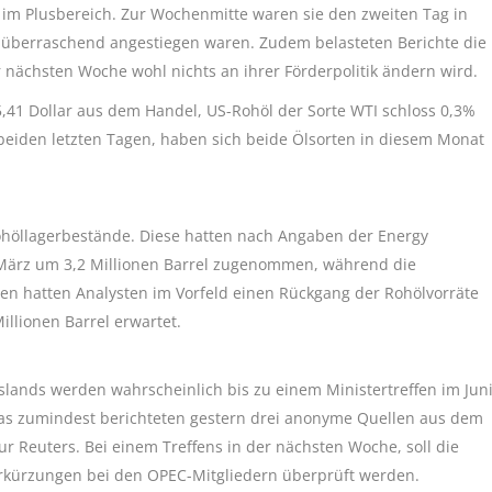
 im Plusbereich. Zur Wochenmitte waren sie den zweiten Tag in
überraschend angestiegen waren. Zudem belasteten Berichte die
 nächsten Woche wohl nichts an ihrer Förderpolitik ändern wird.
85,41 Dollar aus dem Handel, US-Rohöl der Sorte WTI schloss 0,3%
n beiden letzten Tagen, haben sich beide Ölsorten in diesem Monat
höllagerbestände. Diese hatten nach Angaben der Energy
. März um 3,2 Millionen Barrel zugenommen, während die
gen hatten Analysten im Vorfeld einen Rückgang der Rohölvorräte
illionen Barrel erwartet.
lands werden wahrscheinlich bis zu einem Ministertreffen im Jun
as zumindest berichteten gestern drei anonyme Quellen aus dem
r Reuters. Bei einem Treffens in der nächsten Woche, soll die
rkürzungen bei den OPEC-Mitgliedern überprüft werden.