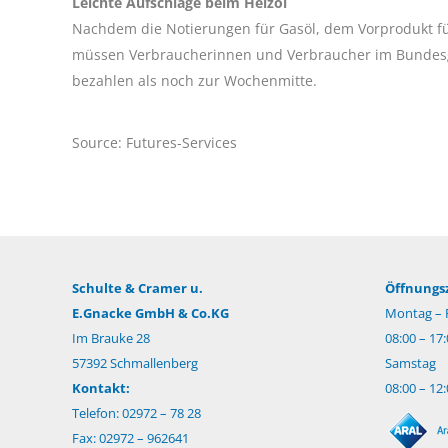
Leichte Aufschläge beim Heizöl
Nachdem die Notierungen für Gasöl, dem Vorprodukt fü
müssen Verbraucherinnen und Verbraucher im Bundesg
bezahlen als noch zur Wochenmitte.
Source: Futures-Services
Schulte & Cramer u.
Öffnungsz
E.Gnacke GmbH & Co.KG
Montag – F
Im Brauke 28
08:00 – 17
57392 Schmallenberg
Samstag
Kontakt:
08:00 – 12
Telefon: 02972 – 78 28
Fax: 02972 – 962641