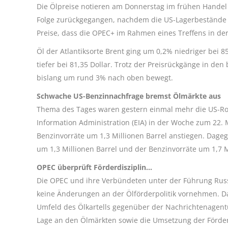
Die Ölpreise notieren am Donnerstag im frühen Handel
Folge zurückgegangen, nachdem die US-Lagerbestände 
Preise, dass die OPEC+ im Rahmen eines Treffens in der
Öl der Atlantiksorte Brent ging um 0,2% niedriger bei 
tiefer bei 81,35 Dollar. Trotz der Preisrückgänge in de
bislang um rund 3% nach oben bewegt.
Schwache US-Benzinnachfrage bremst Ölmärkte aus
Thema des Tages waren gestern einmal mehr die US-Ro
Information Administration (EIA) in der Woche zum 22
Benzinvorräte um 1,3 Millionen Barrel anstiegen. Dage
um 1,3 Millionen Barrel und der Benzinvorräte um 1,7 M
OPEC überprüft Förderdisziplin…
Die OPEC und ihre Verbündeten unter der Führung Russ
keine Änderungen an der Ölförderpolitik vornehmen. D
Umfeld des Ölkartells gegenüber der Nachrichtenagentu
Lage an den Ölmärkten sowie die Umsetzung der Förde