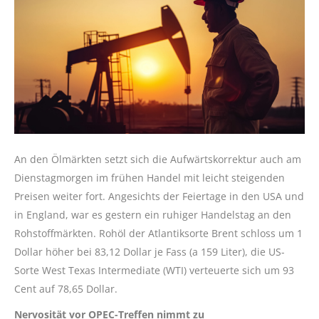
An den Ölmärkten setzt sich die Aufwärtskorrektur auch am
Dienstagmorgen im frühen Handel mit leicht steigenden
Preisen weiter fort. Angesichts der Feiertage in den USA und
in England, war es gestern ein ruhiger Handelstag an den
Rohstoffmärkten. Rohöl der Atlantiksorte Brent schloss um 1
Dollar höher bei 83,12 Dollar je Fass (a 159 Liter), die US-
Sorte West Texas Intermediate (WTI) verteuerte sich um 93
Cent auf 78,65 Dollar.
Nervosität vor OPEC-Treffen nimmt zu