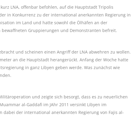
 kurz LNA, offenbar befohlen, auf die Hauptstadt Tripolis
 der in Konkurrenz zu der international anerkannten Regierung in
ganisation im Land und hatte sowohl die Ölhäfen an der
von bewaffneten Gruppierungen und Demonstranten befreit.
gebracht und scheinen einen Angriff der LNA abwehren zu wollen.
lometer an die Hauptstadt herangerückt. Anfang der Woche hatte
eitsregierung in ganz Libyen geben werde. Was zunächst wie
enden.
Militäroperation und zeigte sich besorgt, dass es zu neuerlichen
Muammar al-Gaddafi im JAhr 2011 versinkt Libyen im
 dabei der international anerkannten Regierung von Fajis al-