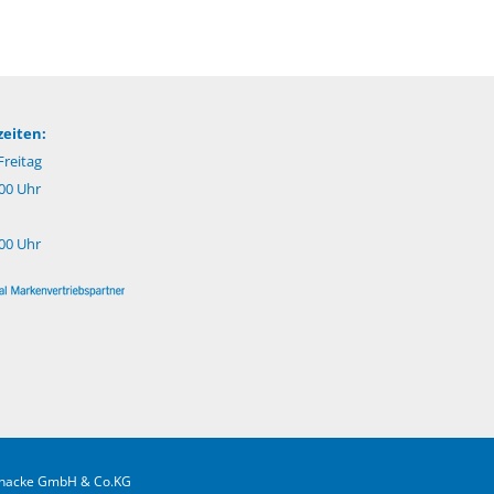
eiten:
reitag
:00 Uhr
:00 Uhr
.Gnacke GmbH & Co.KG