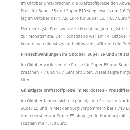
Im Oktober unterbrachen die Kraftstoffpreise den Abwä
Preis für Super E5 und Super E10 stieg jeweils um 2,6 Ce
lag im Oktober bei 1,726 Euro für Super E5, 1,667 Euro 
Der niedrigste Preis wurde zu Monatsbeginn registriert
zur Monatsmitte. Der Höchststand war am 14. Oktober mi
konnte man dienstags und mittwochs, während die Pre
Preisschwankungen im Oktober: Super E5 und E10 stab
Im Oktober variierten die Preise für Super E5 und Supe
zwischen 7,7 und 10,7 Cent pro Liter. Diesel zeigte h
Liter.
Günstigste Kraftstoffpreise im Nordosten – Preisdiff
Im Oktober fanden sich die günstigsten Preise im Nordos
Super E5 und in Mecklenburg-Vorpommern bei 1,710 Euro
Am teuersten war Super E5 hingegen in Hamburg mit 1,7
Holstein mit 1,750 Euro.