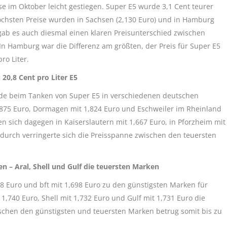
e im Oktober leicht gestiegen. Super E5 wurde 3,1 Cent teurer
höchsten Preise wurden in Sachsen (2,130 Euro) und in Hamburg
 gab es auch diesmal einen klaren Preisunterschied zwischen
n Hamburg war die Differenz am größten, der Preis für Super E5
ro Liter.
20,8 Cent pro Liter E5
ede beim Tanken von Super E5 in verschiedenen deutschen
,875 Euro, Dormagen mit 1,824 Euro und Eschweiler im Rheinland
en sich dagegen in Kaiserslautern mit 1,667 Euro, in Pforzheim mit
adurch verringerte sich die Preisspanne zwischen den teuersten
n – Aral, Shell und Gulf die teuersten Marken
8 Euro und bft mit 1,698 Euro zu den günstigsten Marken für
1,740 Euro, Shell mit 1,732 Euro und Gulf mit 1,731 Euro die
schen den günstigsten und teuersten Marken betrug somit bis zu