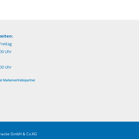
eiten:
reitag
:00 Uhr
:00 Uhr
.Gnacke GmbH & Co.KG