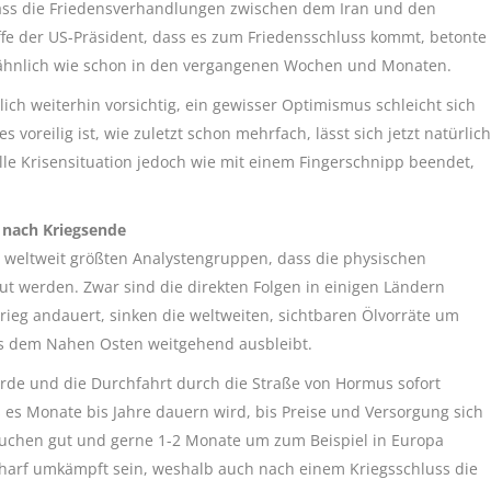
ass die Friedensverhandlungen zwischen dem Iran und den
ffe der US-Präsident, dass es zum Friedensschluss kommt, betonte
 ähnlich wie schon in den vergangenen Wochen und Monaten.
ich weiterhin vorsichtig, ein gewisser Optimismus schleicht sich
oreilig ist, wie zuletzt schon mehrfach, lässt sich jetzt natürlich
lle Krisensituation jedoch wie mit einem Fingerschnipp beendet,
 nach Kriegsende
r weltweit größten Analystengruppen, dass die physischen
 werden. Zwar sind die direkten Folgen in einigen Ländern
rieg andauert, sinken die weltweiten, sichtbaren Ölvorräte um
us dem Nahen Osten weitgehend ausbleibt.
rde und die Durchfahrt durch die Straße von Hormus sofort
es Monate bis Jahre dauern wird, bis Preise und Versorgung sich
auchen gut und gerne 1-2 Monate um zum Beispiel in Europa
harf umkämpft sein, weshalb auch nach einem Kriegsschluss die