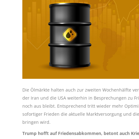
Die Ölmärkte halten auch zur zweiten Wochenhälfte ver
der Iran und die USA weiterhin in Besprechungen zu Fr
noch aus bleibt. Entsprechend tritt wieder mehr Opti
sofortiger Frieden die aktuelle Marktversorgung und die
bringen wird.
Trump hofft auf Friedensabkommen, betont auch Krie