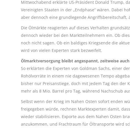
Mittwochabend erklärte US-Präsident Donald Trump, d
Vereinigten Staaten in der „Endphase“ wären. Dabei ho
aber dennoch eine grundlegende Angriffsbereitschaft,
Die Ölmärkte reagierten auf dieses Verhalten grundsätzl
dennoch wieder bei den Marktteilnehmern ein. Ob dieses v
noch nicht sagen. Ob ein baldiges Kriegsende die aktue
wird von vielen Experten stark bezweifelt.
Ölmarktversorgung bleibt angespannt, zeitweise auch
So erklärten die Experten von Goldman Sachs, einer de
Rohölvorräte in einem nie dagewesenen Tempo abgebaut
bisher nur Preisanstiege, doch mit jedem Tag den der K
mehr als 8 Mio. Barrel pro Tag, während Nachschub a
Selbst wenn der Krieg im Nahen Osten sofort enden wü
freigegeben würde, rechnen Marktexperten damit, dass 
wieder stabilisieren. Exporte aus dem Nahen Osten br
anzukommen, und Frachtraum für Öltransporte wird sc