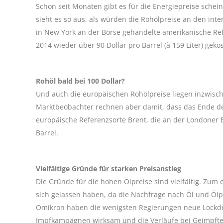
Schon seit Monaten gibt es für die Energiepreise sche
sieht es so aus, als würden die Rohölpreise an den in
in New York an der Börse gehandelte amerikanische Ref
2014 wieder über 90 Dollar pro Barrel (à 159 Liter) gekos
Rohöl bald bei 100 Dollar?
Und auch die europäischen Rohölpreise liegen inzwisch
Marktbeobachter rechnen aber damit, dass das Ende der
europäische Referenzsorte Brent, die an der Londoner B
Barrel.
Vielfältige Gründe für starken Preisanstieg
Die Gründe für die hohen Ölpreise sind vielfältig. Zum 
sich gelassen haben, da die Nachfrage nach Öl und Ölpr
Omikron haben die wenigsten Regierungen neue Lockdo
Impfkampagnen wirksam und die Verläufe bei Geimpften