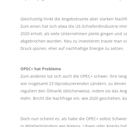
Gleichzeitig hinkt die Angebotsseite aber starken Nachf
Zum einen hat sich etwa die US-Schieferölindustrie i
2020 erholt, als viele Unternehmen pleite gingen und z
abgebrochen wurden. Neu zu investieren traute man sic
Druck spüren, eher auf nachhaltige Energie zu setzen.
OPEC+ hat Probleme
Zum anderen tut sich auch die OPEC+ schwer, ihre lang
von insgesamt 23 ölproduzierenden Ländern, zu denen
reguliert den Ölmarkt üblicherweise, indem sie das Ang
mehr. Bricht die Nachfrage ein, wie 2020 geschehen, kü
Doch nun scheint es, als habe die OPEC+ selbst Schwie
in Mitgliedsländern wie Nigeria, Libyen oder Angola ha