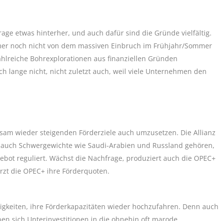
rage etwas hinterher, und auch dafür sind die Gründe vielfältig.
mmer noch nicht von dem massiven Einbruch im Frühjahr/Sommer
ahlreiche Bohrexplorationen aus finanziellen Gründen
h lange nicht, nicht zuletzt auch, weil viele Unternehmen den
sam wieder steigenden Förderziele auch umzusetzen. Die Allianz
 auch Schwergewichte wie Saudi-Arabien und Russland gehören,
ebot reguliert. Wächst die Nachfrage, produziert auch die OPEC+
rzt die OPEC+ ihre Förderquoten.
rigkeiten, ihre Förderkapazitäten wieder hochzufahren. Denn auch
ben sich Unterinvestitionen in die ohnehin oft marode