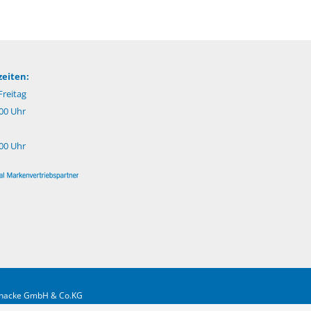
eiten:
reitag
:00 Uhr
:00 Uhr
.Gnacke GmbH & Co.KG