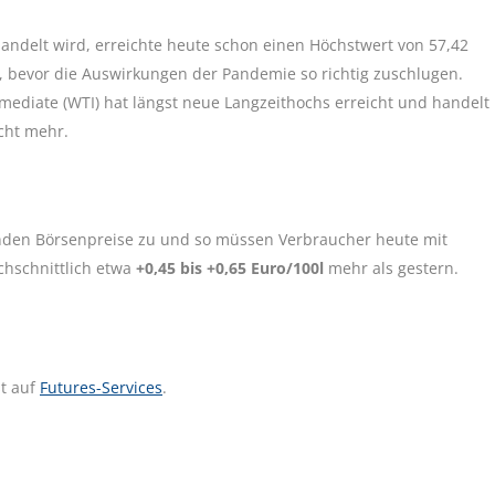
andelt wird, erreichte heute schon einen Höchstwert von 57,42
20, bevor die Auswirkungen der Pandemie so richtig zuschlugen.
mediate (WTI) hat längst neue Langzeithochs erreicht und handelt
icht mehr.
enden Börsenpreise zu und so müssen Verbraucher heute mit
chschnittlich etwa
+0,45 bis +0,65 Euro/100l
mehr als gestern.
t auf
Futures-Services
.