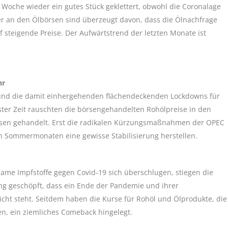
 Woche wieder ein gutes Stück geklettert, obwohl die Coronalage
ler an den Ölbörsen sind überzeugt davon, dass die Ölnachfrage
auf steigende Preise. Der Aufwärtstrend der letzten Monate ist
hr
und die damit einhergehenden flächendeckenden Lockdowns für
ster Zeit rauschten die börsengehandelten Rohölpreise in den
isen gehandelt. Erst die radikalen Kürzungsmaßnahmen der OPEC
n Sommermonaten eine gewisse Stabilisierung herstellen.
ame Impfstoffe gegen Covid-19 sich überschlugen, stiegen die
ung geschöpft, dass ein Ende der Pandemie und ihrer
icht steht. Seitdem haben die Kurse für Rohöl und Ölprodukte, die
n, ein ziemliches Comeback hingelegt.