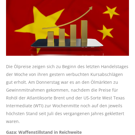
Die Ölpreise zeigen sich zu Beginn des letzten Handelstages
der Woche von ihren gestern verbuchten Kursabschlägen
gut erholt. Am Donnerstag war es an den Ölmärkten zu
Gewinnmitnahmen gekommen, nachdem die Preise für
Rohöl der Atlantiksorte Brent und der US-Sorte West Texas
Intermediate (WTI) zur Wochenmitte noch auf den jeweils
höchsten Stand seit Juli des vergangenen Jahres geklettert
waren.
Gaza: Waffenstillstand in Reichweite