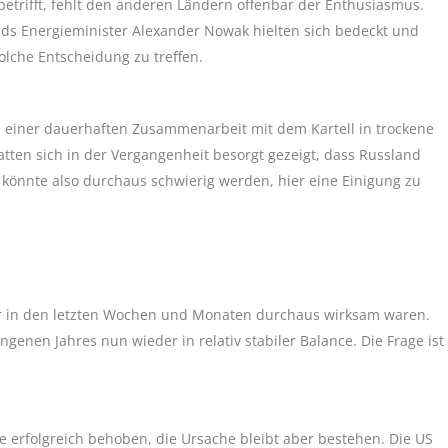
etrifft, fehlt den anderen Ländern offenbar der Enthusiasmus.
ands Energieminister Alexander Nowak hielten sich bedeckt und
solche Entscheidung zu treffen.
en einer dauerhaften Zusammenarbeit mit dem Kartell in trockene
tten sich in der Vergangenheit besorgt gezeigt, dass Russland
s könnte also durchaus schwierig werden, hier eine Einigung zu
ner in den letzten Wochen und Monaten durchaus wirksam waren.
enen Jahres nun wieder in relativ stabiler Balance. Die Frage ist
 erfolgreich behoben, die Ursache bleibt aber bestehen. Die US