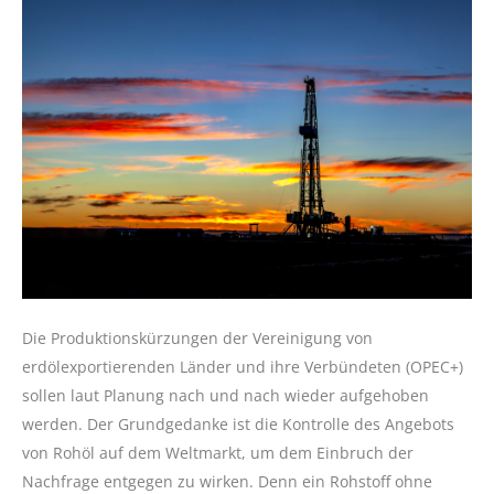
Die Produktionskürzungen der Vereinigung von
erdölexportierenden Länder und ihre Verbündeten (OPEC+)
sollen laut Planung nach und nach wieder aufgehoben
werden. Der Grundgedanke ist die Kontrolle des Angebots
von Rohöl auf dem Weltmarkt, um dem Einbruch der
Nachfrage entgegen zu wirken. Denn ein Rohstoff ohne