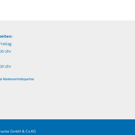
eiten:
reitag
:00 Uhr
:00 Uhr
.Gnacke GmbH & Co.KG