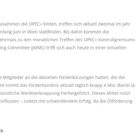
zusammen die OPEC+ bilden, treffen sich aktuell zweimal im Jahr
Anfang Juni in Wien stattfinden. Bis dahin kommen die
mehrmals zu den monatlichen Treffen des OPEC+ Kontrollgremiums
g Committee (JMMC) trifft sich auch heute in einer virtuellen
e Mitglieder an die aktuellen Förderkürzungen halten, die die
t nimmt das Förderbündnis aktuell täglich knapp 6 Mio. Barrel (à
künstliche Marktverknappung herbeigeführt. Dieses Mittel nutzt
influssen – zuletzt mit schwindendem Erfolg, da die Ölförderung
ch