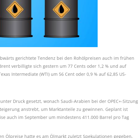
 abwärts gerichtete Tendenz bei den Rohölpreisen auch im frühen
Brent verbilligte sich gestern um 77 Cents oder 1,2 % und auf
Texas Intermediate (WTI) um 56 Cent oder 0,9 % auf 62,85 US-
n unter Druck gesetzt, wonach Saudi-Arabien bei der OPEC+-Sitzung
teigerung anstrebt, um Marktanteile zu gewinnen. Geplant ist
se auch im September um mindestens 411.000 Barrel pro Tag
en Ölpreise hatte es am Ölmarkt zuletzt Spekulationen gegeben,