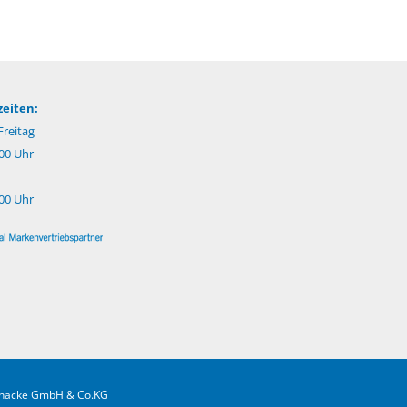
eiten:
reitag
:00 Uhr
:00 Uhr
.Gnacke GmbH & Co.KG