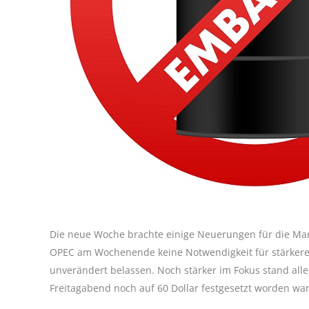
Die neue Woche brachte einige Neuerungen für die Mark
OPEC am Wochenende keine Notwendigkeit für stärkere
unverändert belassen. Noch stärker im Fokus stand alle
Freitagabend noch auf 60 Dollar festgesetzt worden war