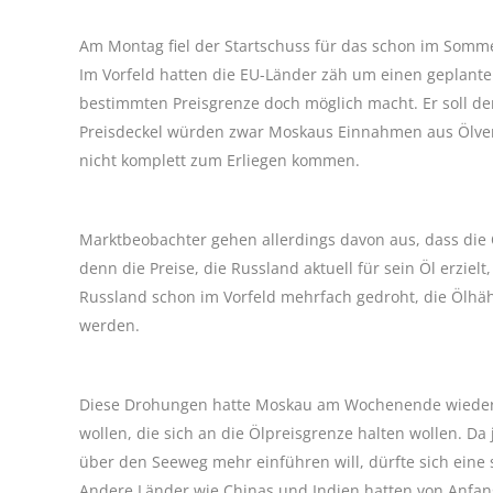
Am Montag fiel der Startschuss für das schon im Somm
Im Vorfeld hatten die EU-Länder zäh um einen geplante
bestimmten Preisgrenze doch möglich macht. Er soll d
Preisdeckel würden zwar Moskaus Einnahmen aus Ölver
nicht komplett zum Erliegen kommen.
Marktbeobachter gehen allerdings davon aus, dass die
denn die Preise, die Russland aktuell für sein Öl erzie
Russland schon im Vorfeld mehrfach gedroht, die Ölhäh
werden.
Diese Drohungen hatte Moskau am Wochenende wiederhol
wollen, die sich an die Ölpreisgrenze halten wollen. 
über den Seeweg mehr einführen will, dürfte sich ei
Andere Länder wie Chinas und Indien hatten von Anfang k