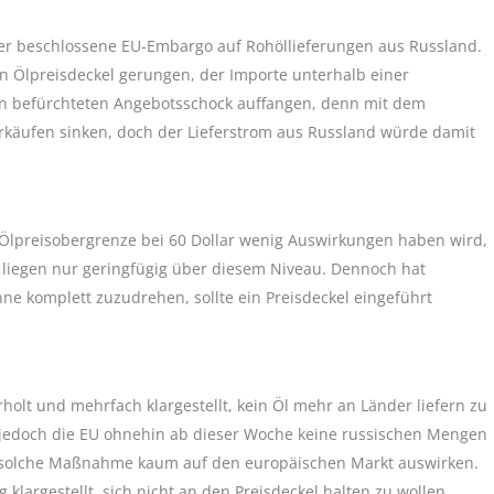
er beschlossene EU-Embargo auf Rohöllieferungen aus Russland.
n Ölpreisdeckel gerungen, der Importe unterhalb einer
en befürchteten Angebotsschock auffangen, denn mit dem
käufen sinken, doch der Lieferstrom aus Russland würde damit
 Ölpreisobergrenze bei 60 Dollar wenig Auswirkungen haben wird,
lt, liegen nur geringfügig über diesem Niveau. Dennoch hat
ne komplett zuzudrehen, sollte ein Preisdeckel eingeführt
t und mehrfach klargestellt, kein Öl mehr an Länder liefern zu
Da jedoch die EU ohnehin ab dieser Woche keine russischen Mengen
ne solche Maßnahme kaum auf den europäischen Markt auswirken.
largestellt, sich nicht an den Preisdeckel halten zu wollen.