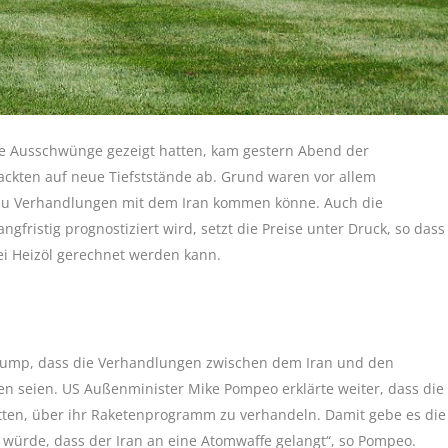
ke Ausschwünge gezeigt hatten, kam gestern Abend der
kten auf neue Tiefststände ab. Grund waren vor allem
zu Verhandlungen mit dem Iran kommen könne. Auch die
gfristig prognostiziert wird, setzt die Preise unter Druck, so dass
ei Heizöl gerechnet werden kann.
Trump, dass die Verhandlungen zwischen dem Iran und den
n seien. US Außenminister Mike Pompeo erklärte weiter, dass die
hätten, über ihr Raketenprogramm zu verhandeln. Damit gebe es die
würde, dass der Iran an eine Atomwaffe gelangt“, so Pompeo.