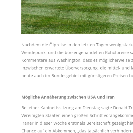
Nachdem die Ölpreise in den letzten Tagen wenig star
Wendepunkt und die börsengehandelten Rohölpreise sac
Kommentare aus Washington, dass es möglicherweise 
inzwischen erwartete Überversorgung, die mittel- und lan
heute auch im Bundesgebiet mit günstigeren Preisen b
Mögliche Annäherung zwischen USA und Iran
Bei einer Kabinettssitzung am Dienstag sagte Donald 
Vereinigten Staaten einen großen Schritt vorangekomme
Iraner in dieser Woche erstmals Bereitschaft gezeigt 
Chance auf ein Abkommen, „das tatsächlich verhindern 