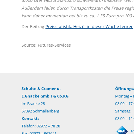
3.000 Liter Heizöl Standard schwefelarm inklusive 19%
Außerdem fallen durch Transportkosten die Preise regi
kann daher momentan bei bis zu ca. 1,35 Euro pro 100 Li
Der Beitrag
Preisstatistik: Heizöl in dieser Woche teurer
Source: Futures-Services
Schulte & Cramer u.
Öffnungsz
E.Gnacke GmbH & Co.KG
Montag – F
Im Brauke 28
08:00 – 17
57392 Schmallenberg
Samstag
Kontakt:
08:00 – 12
Telefon: 02972 – 78 28
Fax: 02972 – 962641