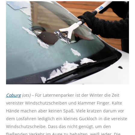
Coburg
(ots) –
Für Laternenparker ist der Winter die Zeit
vereister Windschutzscheiben und klammer Finger. Kalte
Hände machen aber keinen Spaß. Viele kratzen darum vor
dem Losfahren lediglich ein kleines Guckloch in die vereiste
Windschutzscheibe. Dass das nicht genügt, um den
fließenden Verkehr im Auge zu behalten, weiß jeder. Die