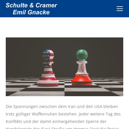
Die Spannungen zwischen dem Iran und den USA bleiben
trotz gültiger Waffenruhen bestehen. Jeder weitere Tag des
Konflikts und der damit einhergehenden Sperre der
Handelsroute der (See)-Straße von Hormus lässt die Preise