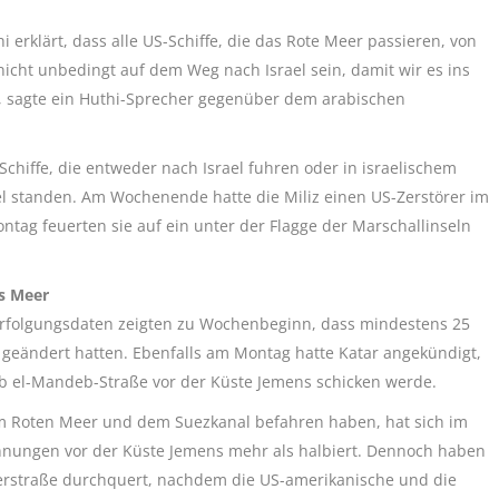
erklärt, dass alle US-Schiffe, die das Rote Meer passieren, von
icht unbedingt auf dem Weg nach Israel sein, damit wir es ins
t“, sagte ein Huthi-Sprecher gegenüber dem arabischen
chiffe, die entweder nach Israel fuhren oder in israelischem
el standen. Am Wochenende hatte die Miliz einen US-Zerstörer im
tag feuerten sie auf ein unter der Flagge der Marschallinseln
.
es Meer
sverfolgungsdaten zeigten zu Wochenbeginn, dass mindestens 25
geändert hatten. Ebenfalls am Montag hatte Katar angekündigt,
ab el-Mandeb-Straße vor der Küste Jemens schicken werde.
dem Roten Meer und dem Suezkanal befahren haben, hat sich im
ungen vor der Küste Jemens mehr als halbiert. Dennoch haben
serstraße durchquert, nachdem die US-amerikanische und die