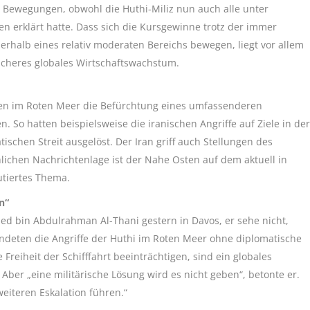
 Bewegungen, obwohl die Huthi-Miliz nun auch alle unter
en erklärt hatte. Dass sich die Kursgewinne trotz der immer
rhalb eines relativ moderaten Bereichs bewegen, liegt vor allem
cheres globales Wirtschaftswachstum.
en im Roten Meer die Befürchtung eines umfassenderen
. So hatten beispielsweise die iranischen Angriffe auf Ziele in der
schen Streit ausgelöst. Der Iran griff auch Stellungen des
hlichen Nachrichtenlage ist der Nahe Osten auf dem aktuell in
utiertes Thema.
n“
d bin Abdulrahman Al-Thani gestern in Davos, er sehe nicht,
deten die Angriffe der Huthi im Roten Meer ohne diplomatische
iheit der Schifffahrt beeinträchtigen, sind ein globales
er „eine militärische Lösung wird es nicht geben“, betonte er.
 weiteren Eskalation führen.“