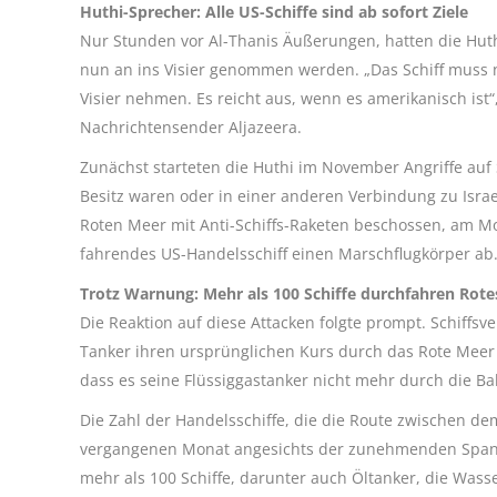
Huthi-Sprecher: Alle US-Schiffe sind ab sofort Ziele
Nur Stunden vor Al-Thanis Äußerungen, hatten die Huthi 
nun an ins Visier genommen werden. „Das Schiff muss n
Visier nehmen. Es reicht aus, wenn es amerikanisch is
Nachrichtensender Aljazeera.
Zunächst starteten die Huthi im November Angriffe auf S
Besitz waren oder in einer anderen Verbindung zu Isra
Roten Meer mit Anti-Schiffs-Raketen beschossen, am Mon
fahrendes US-Handelsschiff einen Marschflugkörper ab
Trotz Warnung: Mehr als 100 Schiffe durchfahren Rot
Die Reaktion auf diese Attacken folgte prompt. Schiff
Tanker ihren ursprünglichen Kurs durch das Rote Meer 
dass es seine Flüssiggastanker nicht mehr durch die B
Die Zahl der Handelsschiffe, die die Route zwischen 
vergangenen Monat angesichts der zunehmenden Spann
mehr als 100 Schiffe, darunter auch Öltanker, die Was