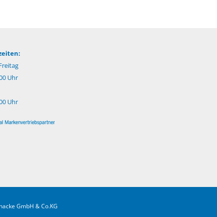
eiten:
reitag
:00 Uhr
:00 Uhr
.Gnacke GmbH & Co.KG