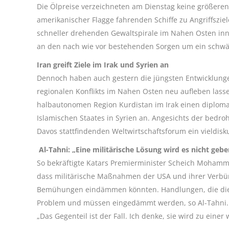
Die Ölpreise verzeichneten am Dienstag keine größeren
amerikanischer Flagge fahrenden Schiffe zu Angriffsziel
schneller drehenden Gewaltspirale im Nahen Osten inne
an den nach wie vor bestehenden Sorgen um ein schwä
Iran greift Ziele im Irak und Syrien an
Dennoch haben auch gestern die jüngsten Entwicklung
regionalen Konflikts im Nahen Osten neu aufleben lassen
halbautonomen Region Kurdistan im Irak einen diplomati
Islamischen Staates in Syrien an. Angesichts der bedro
Davos stattfindenden Weltwirtschaftsforum ein vieldisk
Al-Tahni: „Eine militärische Lösung wird es nicht gebe
So bekräftigte Katars Premierminister Scheich Mohamme
dass militärische Maßnahmen der USA und ihrer Verbün
Bemühungen eindämmen könnten. Handlungen, die die Fre
Problem und müssen eingedämmt werden, so Al-Tahni. Ab
„Das Gegenteil ist der Fall. Ich denke, sie wird zu einer