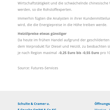
Wirtschaftstätigkeit und die schwächelnde chinesisch
werden, so die Rohstoffexperten.
Immerhin fügten die Analysten in ihrer Kundenmitteilun
wird, die die Energiepreise in die Höhe treiben werde.
Heizölpreise etwas günstiger
Da heute im frühen Handel aufgrund der geschilderten 
dem Vorprodukt für Diesel und Heizöl, zu beobachten
je nach Region maximal –
0,25 Euro bis -0,55 Euro
pro 10
Source: Futures-Services
Schulte & Cramer u.
Öffnungsz
E.Gnacke GmbH & Co.KG
Montag – F