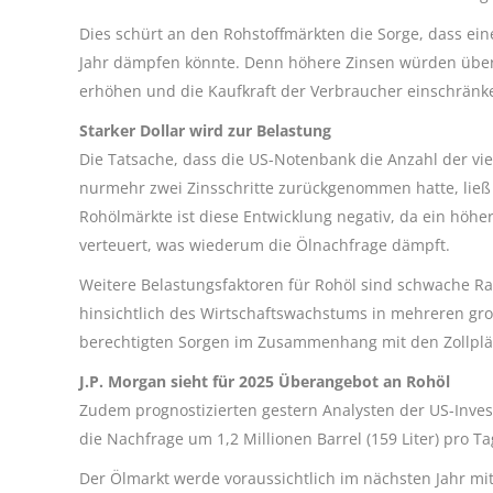
Dies schürt an den Rohstoffmärkten die Sorge, dass ein
Jahr dämpfen könnte. Denn höhere Zinsen würden über 
erhöhen und die Kaufkraft der Verbraucher einschränk
Starker Dollar wird zur Belastung
Die Tatsache, dass die US-Notenbank die Anzahl der vier
nurmehr zwei Zinsschritte zurückgenommen hatte, ließ d
Rohölmärkte ist diese Entwicklung negativ, da ein höh
verteuert, was wiederum die Ölnachfrage dämpft.
Weitere Belastungsfaktoren für Rohöl sind schwache Ra
hinsichtlich des Wirtschaftswachstums in mehreren gro
berechtigten Sorgen im Zusammenhang mit den Zollplä
J.P. Morgan sieht für 2025 Überangebot an Rohöl
Zudem prognostizierten gestern Analysten der US-Inv
die Nachfrage um 1,2 Millionen Barrel (159 Liter) pro T
Der Ölmarkt werde voraussichtlich im nächsten Jahr mi