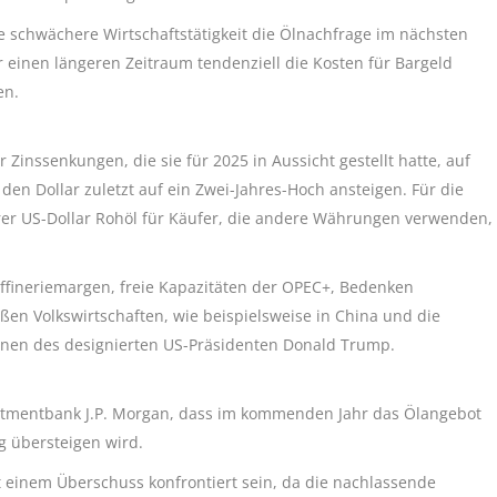
e schwächere Wirtschaftstätigkeit die Ölnachfrage im nächsten
einen längeren Zeitraum tendenziell die Kosten für Bargeld
en.
 Zinssenkungen, die sie für 2025 in Aussicht gestellt hatte, auf
en Dollar zuletzt auf ein Zwei-Jahres-Hoch ansteigen. Für die
erer US-Dollar Rohöl für Käufer, die andere Währungen verwenden,
ffineriemargen, freie Kapazitäten der OPEC+, Bedenken
ßen Volkswirtschaften, wie beispielsweise in China und die
nen des designierten US-Präsidenten Donald Trump.
estmentbank J.P. Morgan, dass im kommenden Jahr das Ölangebot
ag übersteigen wird.
t einem Überschuss konfrontiert sein, da die nachlassende