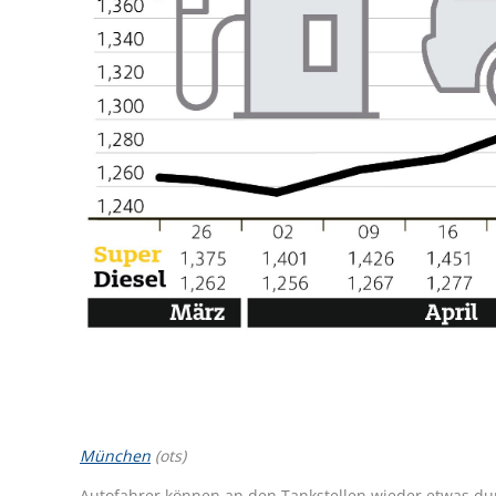
München
(ots)
Autofahrer können an den Tankstellen wieder etwas du