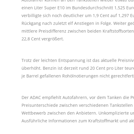
einen Liter Super E10 im Bundesdurchschnitt 1,525 Euro
verbilligte sich noch deutlicher um 1,9 Cent auf 1,297 E
Rückgang nach zuletzt elf Anstiegen in Folge. Weiter ge
mittlere Preisdifferenz zwischen beiden Kraftstoffsorten
22,8 Cent vergrößert.
Trotz der leichten Entspannung ist das aktuelle Preisn
überhöht. Benzin ist derzeit rund 20 Cent pro Liter teur
je Barrel gefallenen Rohölnotierungen nicht gerechtferti
Der ADAC empfiehlt Autofahrern, vor dem Tanken die Pre
Preisunterschiede zwischen verschiedenen Tankstellen 
Wettbewerb zwischen den Anbietern. Unkomplizierte und
Ausführliche Informationen zum Kraftstoffmarkt und akt