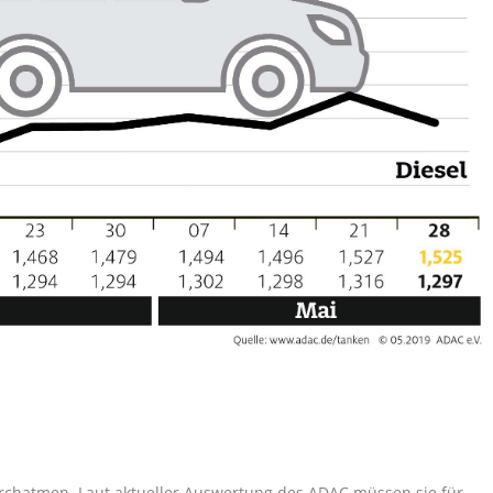
rchatmen. Laut aktueller Auswertung des ADAC müssen sie für