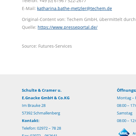
Telefon: +49 (0) 6196 / 522-2677
E-Mail:
katharina.bathe-metzler@techem.de
Original-Content von: Techem GmbH, übermittelt durch
Quelle:
https://www.presseportal.de/
Source: Futures-Services
Schulte & Cramer u.
Öffnungsz
E.Gnacke GmbH & Co.KG
Montag – F
Im Brauke 28
08:00 – 17
57392 Schmallenberg
Samstag
Kontakt:
08:00 – 12
Telefon: 02972 – 78 28
Fax: 02972 – 962641