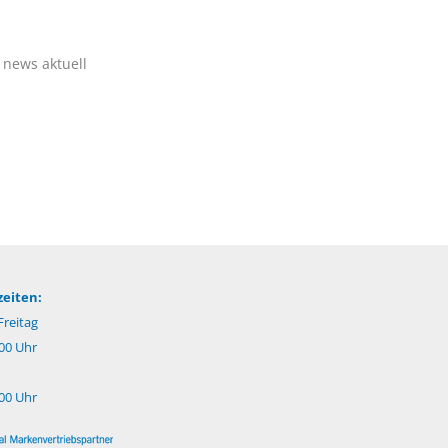
 news aktuell
eiten:
reitag
:00 Uhr
:00 Uhr