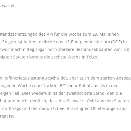
rwartet.
estandsschätzungen des API für die Woche zum 29. Mai einen
USA gezeigt hatten, meldete das US-Energieministerium (DOE) in
ittwochnachmittag sogar noch stärkere Bestandsabbauten von -8,0
nigten Staaten bereits die sechste Woche in Folge.
n Raffinerieauslastung geschuldet, aber auch dem starken Anstieg
gangenen Woche rund 1,4 Mio. B/T mehr Rohöl aus als in der
eigen ließ. Dies wiederum ist der zweithöchste Stand, den die
t hat und macht deutlich, dass das Schwarze Gold aus den Staaten
Iran-Kriegs und der dadurch beeinträchtigten Öllieferungen aus
agt ist.