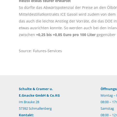
Heizöl etwas teurer erwartet
So dürfte das Abwärtspotenzial der Preise an den Ölbö
Mitteldestillatkontrakts ICE Gasoil wird zudem von dem
das auch die leichte Anstieg der Vorräte, die das DOE i
etwas ausrichten konnte. So werden auch bei den Inlan
zwischen
+0,25 bis +0,85 Euro pro 100 Liter
gegenüber M
Source: Futures-Services
Schulte & Cramer u.
Öffnungsz
E.Gnacke GmbH & Co.KG
Montag – F
Im Brauke 28
08:00 – 17
57392 Schmallenberg
Samstag
Kontakt:
08:00 – 12