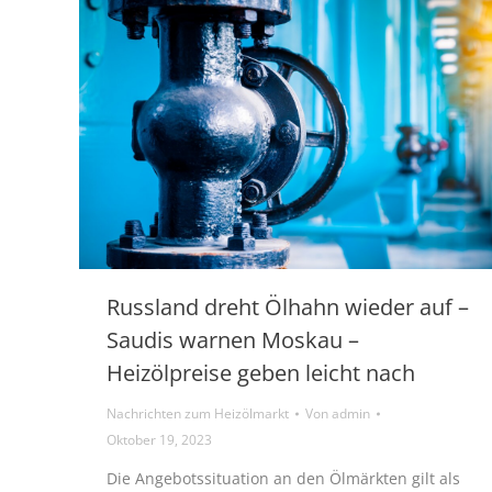
Russland dreht Ölhahn wieder auf –
Saudis warnen Moskau –
Heizölpreise geben leicht nach
Nachrichten zum Heizölmarkt
Von
admin
Oktober 19, 2023
Die Angebotssituation an den Ölmärkten gilt als