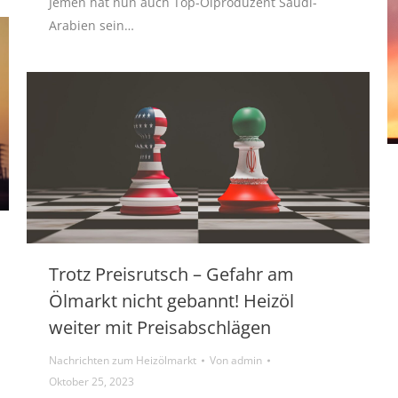
Jemen hat nun auch Top-Ölproduzent Saudi-
Arabien sein…
Trotz Preisrutsch – Gefahr am
Ölmarkt nicht gebannt! Heizöl
weiter mit Preisabschlägen
Nachrichten zum Heizölmarkt
Von
admin
Oktober 25, 2023