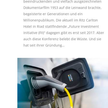
beeindruckenden und vielfach ausgezeichneten
Dokumentarfilm 1953 auf die Leinwand brachte,
begeisterte er Generationen und ein
Millionenpublikum. Die aktuell im Ritz Carlton
Hotel in Riad stattfindende „Future Investment
Initiative (FII)“ dagegen gibt es erst seit 2017. Aber
auch diese Konferenz belebt die Wüste. Und sie
hat seit ihrer Gründung…